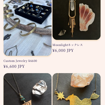
格
格
Moonlightネックレス
通
¥6,000 JPY
常
Custom Jewelry ¥6600
価
通
¥6,600 JPY
格
常
価
格