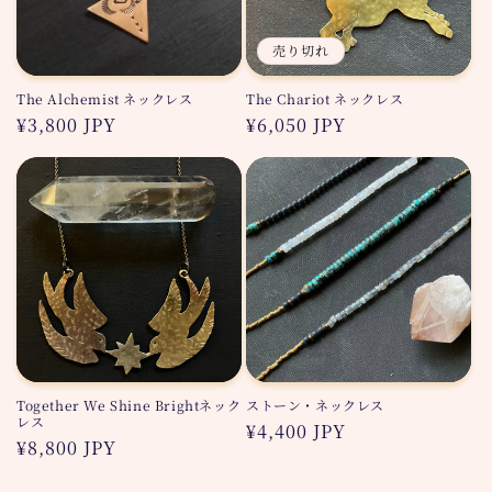
売り切れ
The Alchemist ネックレス
The Chariot ネックレス
通
¥3,800 JPY
通
¥6,050 JPY
常
常
価
価
格
格
Together We Shine Brightネック
ストーン・ネックレス
レス
通
¥4,400 JPY
通
¥8,800 JPY
常
常
価