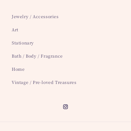
価
格
格
Jewelry / Accessories
Art
Stationary
Bath / Body / Fragrance
Home
Vintage / Pre-loved Treasures
Instagram