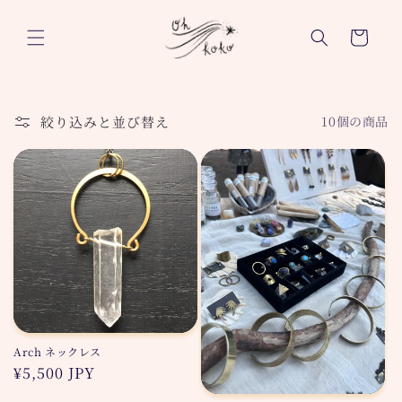
コンテ
カ
ンツに
進む
ー
ト
絞り込みと並び替え
10個の商品
Arch ネックレス
通
¥5,500 JPY
常