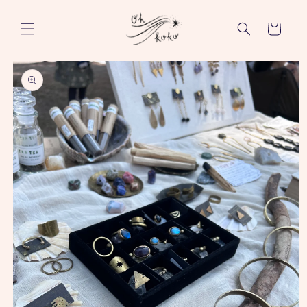
コンテ
カ
ンツに
進む
ー
ト
商品情
報にス
キップ