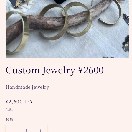
モ
Custom Jewelry ¥2600
ー
ダ
ル
で
Handmade jewelry
メ
デ
ィ
通
¥2,600 JPY
ア
常
(1)
税込。
を
価
開
数量
格
く