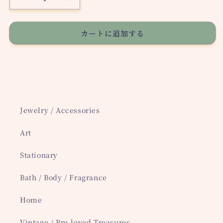
Custom
Custom
Jewelry
Jewelry
¥2600
¥2600
カートに追加する
の
の
数
数
量
量
を
を
減
増
ら
や
す
す
Jewelry / Accessories
Art
Stationary
Bath / Body / Fragrance
Home
Vintage / Pre-loved Treasures