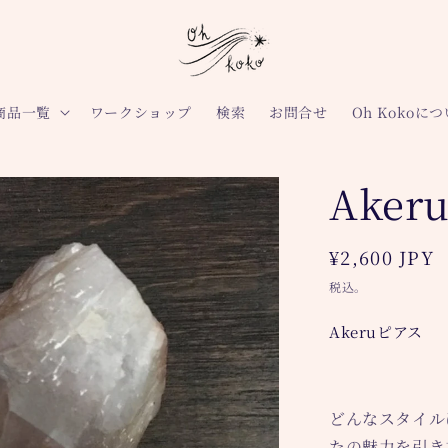
商品一覧
ワークショップ
検索
お問合せ
Oh Kokoに
Ake
通
¥2,600 JPY
常
税込。
価
Akeruピアス
格
どんなスタイル
たの魅力を引き