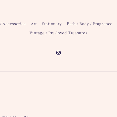
ら
す
/ Accessories
Art
Stationary
Bath / Body / Fragrance
Vintage / Pre-loved Treasures
Instagram
プライバシーポリシー