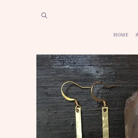
コンテ
ンツに
進む
HOME
商品情
報にス
キップ