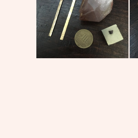
デ
ィ
ア
(1)
を
開
く
モ
モ
ー
ー
ダ
ダ
ル
ル
で
で
メ
メ
デ
デ
ィ
ィ
ア
ア
(2)
(3)
を
を
開
開
く
く