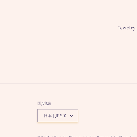
Jewelry 
国/地域
日本 | JPY ¥
© 2026,
Oh Koko Shop & Studio
Powered by Shopify