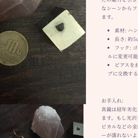
なシーンからフ
ます。
素材
: 
長さ
: 約5
フック
:
ルに変更可
ピアスを
プに交換す
お手入れ:
真鍮は経年劣化
ます。もし光沢
ピカルなどの金
ーが濡れないよ