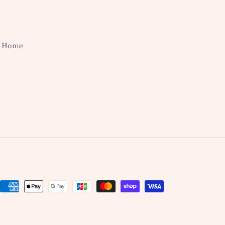
や
す
Home
決
済
方