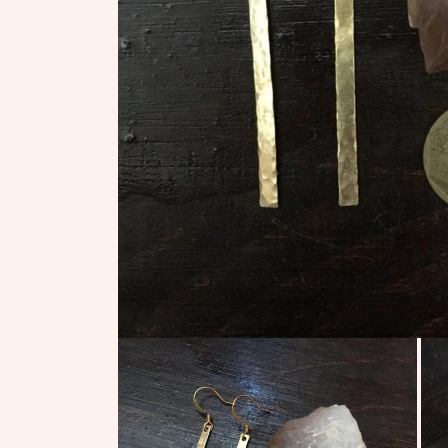
モ
ー
ダ
ル
で
メ