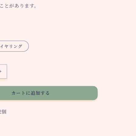
ことがあります。
イヤリング
Akeru
ピ
ア
カートに追加する
ス
の
数
2個
量
を
増