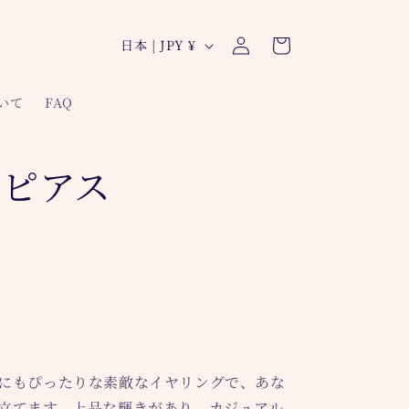
ロ
カ
グ
国
ー
日本 | JPY ¥
イ
/
ト
ン
地
ついて
FAQ
域
ruピアス
にもぴったりな素敵なイヤリングで、あな
立てます。上品な輝きがあり、カジュアル