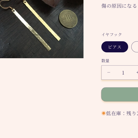
傷の原因になる
イヤフック
ピアス
数量
Akeru
ピ
ア
ス
の
数
低在庫：残り
量
を
減