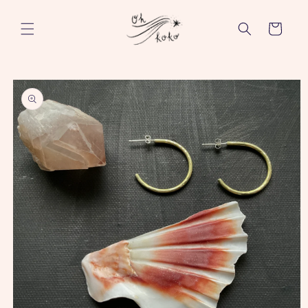
コンテ
カ
ンツに
進む
ー
ト
商品情
報にス
キップ