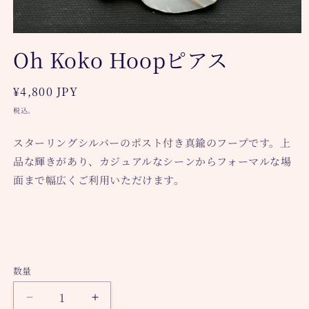
モ
Oh Koko Hoopピアス
ー
ダ
ル
で
通
¥4,800 JPY
メ
常
税込。
デ
価
ィ
ア
格
スターリングシルバーのポスト付き真鍮のフープです。
上
(1)
品な輝きがあり、カジュアルなシーンからフォーマルな場
を
開
面まで幅広くご利用いただけます。
く
数量
Oh
Oh