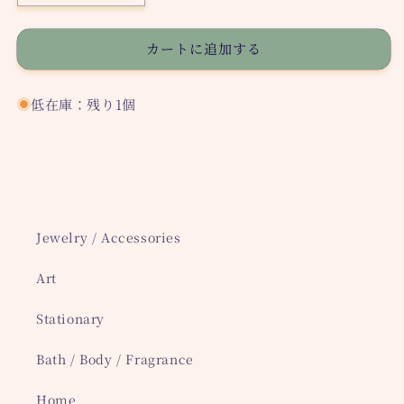
Koko
Koko
Hoop
Hoop
カートに追加する
ピ
ピ
ア
ア
ス
ス
低在庫：残り1個
の
の
数
数
量
量
を
を
減
増
ら
や
Jewelry / Accessories
す
す
Art
Stationary
Bath / Body / Fragrance
Home