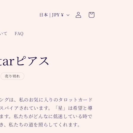
ロ
カ
グ
国
ー
日本 | JPY ¥
イ
/
ト
ン
地
ついて
FAQ
域
Starピアス
売り切れ
ングは、私のお気に入りのタロットカード
スパイアされています。「星」は希望と導
ます。私たちがどんなに低迷している時で
き、私たちの道を照らしてくれます。