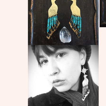
デ
ィ
ア
(1)
を
開
く
モ
ー
ダ
ル
で
モ
メ
ー
デ
ダ
ィ
ル
ア
で
(3)
メ
を
デ
開
ィ
く
ア
(2)
を
開
く