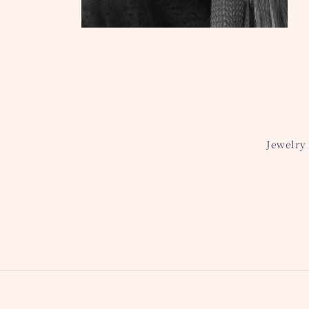
モ
ー
ダ
ル
で
メ
デ
ィ
ア
Jewelry 
(4)
を
開
く