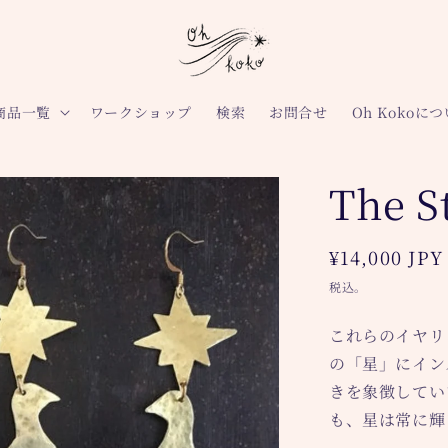
商品一覧
ワークショップ
検索
お問合せ
Oh Kokoに
The 
通
¥14,000 JPY
常
税込。
価
これらのイヤリ
格
の「星」にイン
きを象徴してい
も、星は常に輝