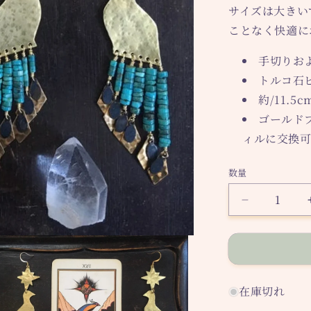
サイズは大きい
ことなく快適に
手切りお
トルコ石
約/11.
ゴールド
ィルに交換可
数量
The
Star
ピ
ア
ス
の
在庫切れ
数