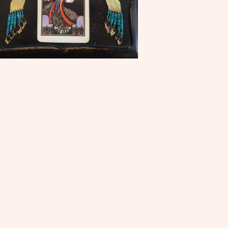
量
を
減
ら
す