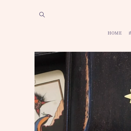
コンテ
ンツに
進む
HOME
商品情
報にス
キップ