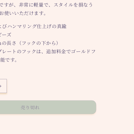
ですが、非常に軽量で、スタイルを損なう
お使いいただけます。
よびハンマリング仕上げの真鍮
ビーズ
5cmの長さ（フックの下から）
プレートのフックは、追加料金でゴールドフ
能です。
The
Star
ピ
売り切れ
ア
ス
の
数