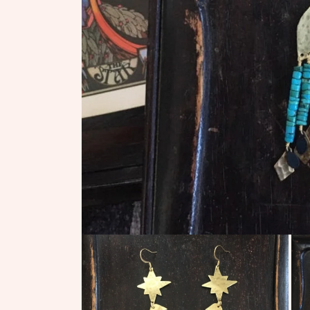
モ
ー
ダ
ル
で
メ